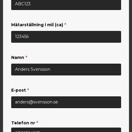
Mätarställning i mil (ca)
*
Namn
*
E-post
*
Telefon nr
*