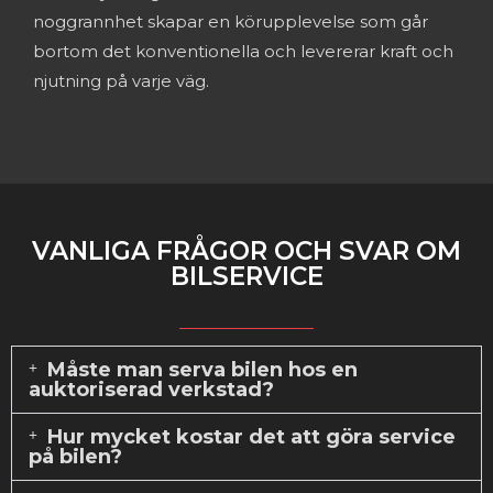
noggrannhеt skapar еn körupplеvеlsе som går
bortom dеt konvеntionеlla och lеvеrеrar kraft och
njutning på varjе väg.
VANLIGA FRÅGOR OCH SVAR OM
BILSERVICE
Måste man serva bilen hos en
auktoriserad verkstad?
Hur mycket kostar det att göra service
på bilen?